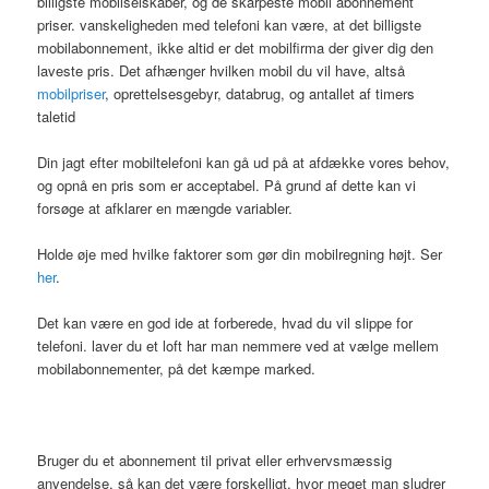
billigste mobilselskaber, og de skarpeste mobil abonnement
priser. vanskeligheden med telefoni kan være, at det billigste
mobilabonnement, ikke altid er det mobilfirma der giver dig den
laveste pris. Det afhænger hvilken mobil du vil have, altså
mobilpriser
, oprettelsesgebyr, databrug, og antallet af timers
taletid
Din jagt efter mobiltelefoni kan gå ud på at afdække vores behov,
og opnå en pris som er acceptabel. På grund af dette kan vi
forsøge at afklarer en mængde variabler.
Holde øje med hvilke faktorer som gør din mobilregning højt. Ser
her
.
Det kan være en god ide at forberede, hvad du vil slippe for
telefoni. laver du et loft har man nemmere ved at vælge mellem
mobilabonnementer, på det kæmpe marked.
Bruger du et abonnement til privat eller erhvervsmæssig
anvendelse, så kan det være forskelligt, hvor meget man sludrer