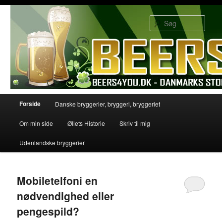
Søg
Primær menu
Forside
Danske bryggerier, bryggeri, bryggeriet
Fortsæt til primære indhold
Fortsæt til sekundære indhold
Om min side
Øllets Historie
Skriv til mig
Udenlandske bryggerier
Mobiletelfoni en
nødvendighed eller
pengespild?