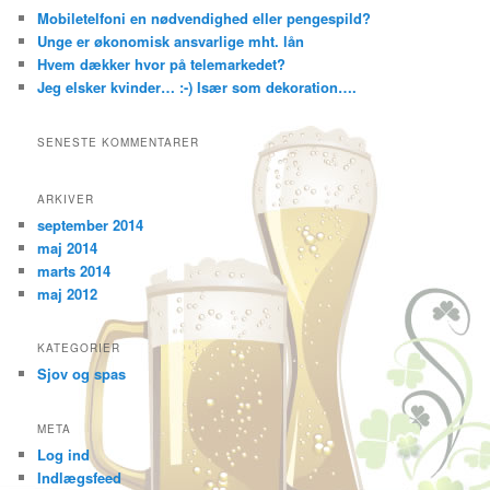
Mobiletelfoni en nødvendighed eller pengespild?
Unge er økonomisk ansvarlige mht. lån
Hvem dækker hvor på telemarkedet?
Jeg elsker kvinder… :-) Især som dekoration….
SENESTE KOMMENTARER
ARKIVER
september 2014
maj 2014
marts 2014
maj 2012
KATEGORIER
Sjov og spas
META
Log ind
Indlægsfeed