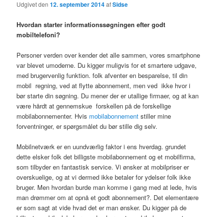
Udgivet den
12. september 2014
af
Sidse
Hvordan starter informationssøgningen efter godt
mobiltelefoni?
Personer verden over kender det alle sammen, vores smartphone
var blevet umoderne. Du kigger muligvis for et smartere udgave,
med brugervenlig funktion. folk afventer en besparelse, til din
mobil regning, ved at flytte abonnement, men ved ikke hvor i
bør starte din søgning. Du mener der er utallige firmaer, og at kan
være hårdt at gennemskue forskellen på de forskellige
mobilabonnementer. Hvis
mobilabonnement
stiller mine
forventninger, er spørgsmålet du bør stille dig selv.
Mobilnetværk er en uundværlig faktor i ens hverdag. grundet
dette elsker folk det billigste mobilabonnement og et mobilfirma,
som tilbyder en fantastisk service. Vi ønsker at mobilpriser er
overskuelige, og at vi dermed ikke betaler for ydelser folk ikke
bruger. Men hvordan burde man komme i gang med at lede, hvis
man drømmer om at opnå et godt abonnement?. Det elementære
er som sagt at vide hvad det er man ønsker. Du kigger på de