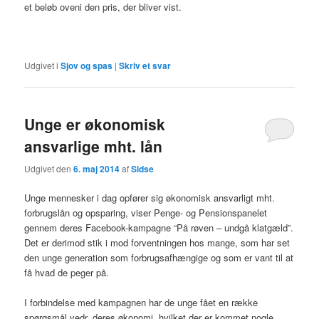
et beløb oveni den pris, der bliver vist.
Udgivet i
Sjov og spas
|
Skriv et svar
Unge er økonomisk
ansvarlige mht. lån
Udgivet den
6. maj 2014
af
Sidse
Unge mennesker i dag opfører sig økonomisk ansvarligt mht.
forbrugslån og opsparing, viser Penge- og Pensionspanelet
gennem deres Facebook-kampagne “På røven – undgå klatgæld”.
Det er derimod stik i mod forventningen hos mange, som har set
den unge generation som forbrugsafhængige og som er vant til at
få hvad de peger på.
I forbindelse med kampagnen har de unge fået en række
spørgsmål vedr. deres økonomi, hvilket der er kommet nogle