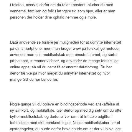
i telefon, overvej derfor om du taler konstant. sludrer du med
vennerne, familien og folk i længere tid som sjov, eller er man
personen der holder dine opkald nemme og simple.
Data andvendelse forære jer muligheden for at udnytte internettet
på din smartphone, men man bruger www på forskellige metoder.
anvender man ens mobilselskab som eneste internet, og surfer
på hotspot, streamer videoer, og anvender de mange forskellige
online apps, så vil du nemt få et enormt dataforbrug. Du bør
derfor tænke på hvor meget du udnytter internettet og hvor
mange GB du har behov for.
Nogle gange vil du opleve en bindingsperiode ved anskaffelse af
ny simkort, og mobilaftale. Gør derfor op med dig selv om du ofte
bytter mobilselskab og derfor bliver ramt af irritable udgifter i
forbindelse med skifteomkostninger. Nogle mobilselskaber har et
opstartsgebyr, du burde derfor have en ide om at der vil blive lagt